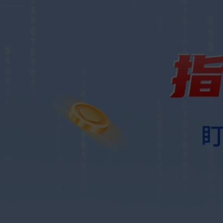
.
.
.
.
.
.
.
.